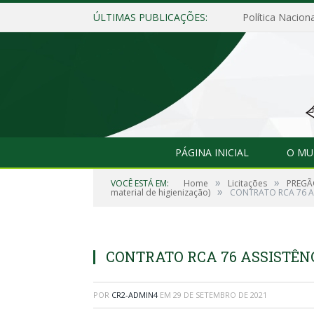
ÚLTIMAS PUBLICAÇÕES:
Política Naciona
PÁGINA INICIAL
O MU
»
»
VOCÊ ESTÁ EM:
Home
Licitações
PREGÃO
»
material de higienização)
CONTRATO RCA 76 A
CONTRATO RCA 76 ASSISTÊN
POR
CR2-ADMIN4
EM
29 DE SETEMBRO DE 2021