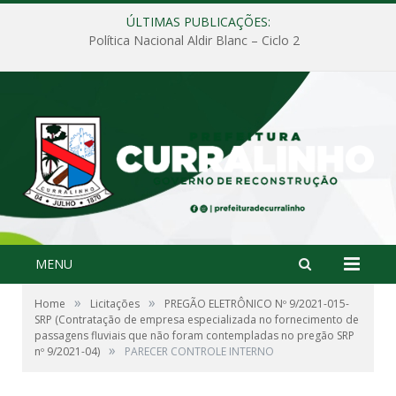
ÚLTIMAS PUBLICAÇÕES:
Política Nacional Aldir Blanc – Ciclo 2
MENU
»
»
Home
Licitações
PREGÃO ELETRÔNICO Nº 9/2021-015-
SRP (Contratação de empresa especializada no fornecimento de
passagens fluviais que não foram contempladas no pregão SRP
»
nº 9/2021-04)
PARECER CONTROLE INTERNO