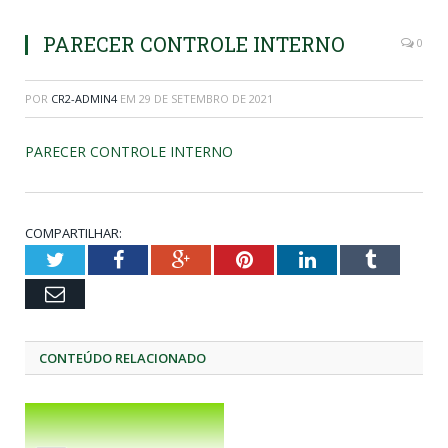
PARECER CONTROLE INTERNO
0
POR
CR2-ADMIN4
EM
29 DE SETEMBRO DE 2021
PARECER CONTROLE INTERNO
COMPARTILHAR:
Twitter
Facebook
Google+
Pinterest
LinkedIn
Tumblr
Email
CONTEÚDO RELACIONADO