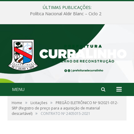
ÚLTIMAS PUBLICAÇÕES:
Política Nacional Aldir Blanc – Ciclo 2
MENU
»
»
Home
Licitações
PREGÃO ELETRÔNICO Nº 9/2021-012-
SRP (Registro de preço para a aquisição de material
»
descartável)
CONTRATO Nº 2405015-2021