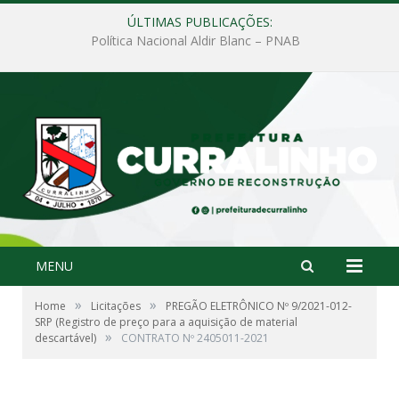
ÚLTIMAS PUBLICAÇÕES:
Política Nacional Aldir Blanc – PNAB
MENU
»
»
Home
Licitações
PREGÃO ELETRÔNICO Nº 9/2021-012-
SRP (Registro de preço para a aquisição de material
»
descartável)
CONTRATO Nº 2405011-2021