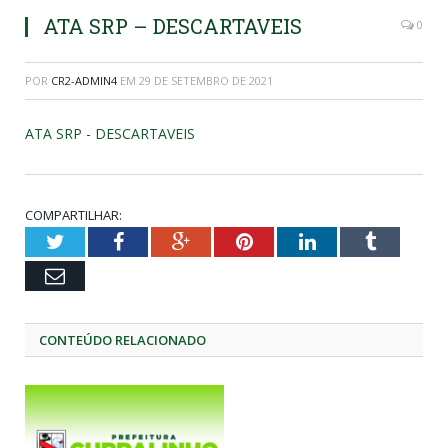
ATA SRP – DESCARTAVEIS
0
POR
CR2-ADMIN4
EM
29 DE SETEMBRO DE 2021
ATA SRP - DESCARTAVEIS
COMPARTILHAR:
Twitter
Facebook
Google+
Pinterest
LinkedIn
Tumblr
Email
CONTEÚDO RELACIONADO