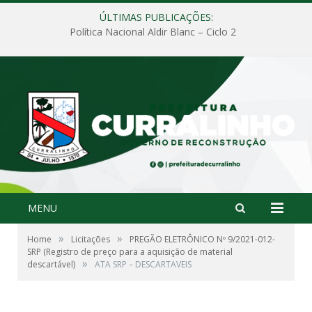
ÚLTIMAS PUBLICAÇÕES:
Política Nacional Aldir Blanc – Ciclo 2
MENU
»
»
Home
Licitações
PREGÃO ELETRÔNICO Nº 9/2021-012-
SRP (Registro de preço para a aquisição de material
»
descartável)
ATA SRP – DESCARTAVEIS