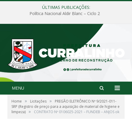
ÚLTIMAS PUBLICAÇÕES:
Política Nacional Aldir Blanc – Ciclo 2
MENU
»
»
Home
Licitações
PREGÃO ELETRÔNICO Nº 9/2021-011-
SRP (Registro de preço para a aquisição de material de higiene e
»
limpeza)
CONTRATO Nº 0106025-2021 – FUNDEB – ANJOS ok