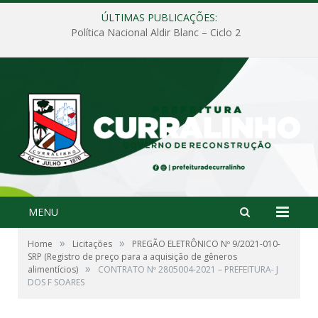
ÚLTIMAS PUBLICAÇÕES:
Política Nacional Aldir Blanc – Ciclo 2
MENU
»
»
Home
Licitações
PREGÃO ELETRÔNICO Nº 9/2021-010-
SRP (Registro de preço para a aquisição de gêneros
»
alimentícios)
CONTRATO Nº 2805004-2021 – PREFEITURA- J
DOS F SOARES