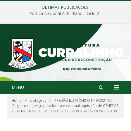
ÚLTIMAS PUBLICAÇÕES:
Política Nacional Aldir Blanc – Ciclo 2
MENU
»
»
Home
Licitações
PREGÃO ELETRÔNICO Nº 9/2021-01
(Registro de preço para futura e eventual aquisição de GÊNEROS
»
ALIMENTÍCIOS)
05 CONTRATO – MERENDA ESCOLAR – NUTRI