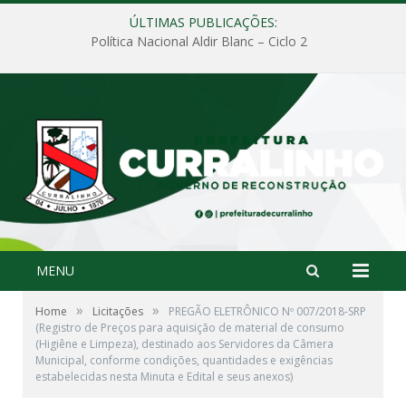
ÚLTIMAS PUBLICAÇÕES:
Política Nacional Aldir Blanc – Ciclo 2
MENU
»
»
Home
Licitações
PREGÃO ELETRÔNICO Nº 007/2018-SRP
(Registro de Preços para aquisição de material de consumo
(Higiêne e Limpeza), destinado aos Servidores da Câmera
Municipal, conforme condições, quantidades e exigências
estabelecidas nesta Minuta e Edital e seus anexos)