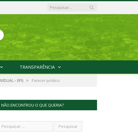
TRANSPARÊNCIA
»
IDUAL – EPI)
Parecer-jurídico
NÃO ENCONTROU O QUE QUERIA?