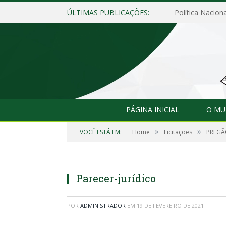
ÚLTIMAS PUBLICAÇÕES:
Política Naciona
PÁGINA INICIAL
O MU
»
»
VOCÊ ESTÁ EM:
Home
Licitações
PREGÃ
Parecer-jurídico
POR
ADMINISTRADOR
EM
19 DE FEVEREIRO DE 2021