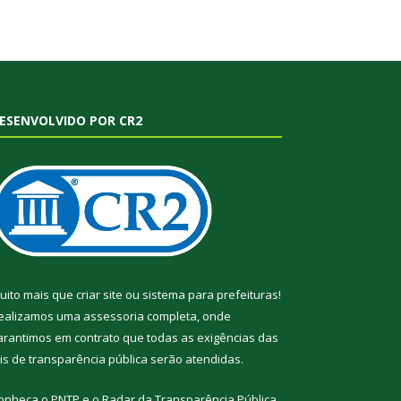
ESENVOLVIDO POR CR2
uito mais que
criar site
ou
sistema para prefeituras
!
ealizamos uma
assessoria
completa, onde
arantimos em contrato que todas as exigências das
eis de transparência pública
serão atendidas.
onheça o
PNTP
e o
Radar da Transparência Pública