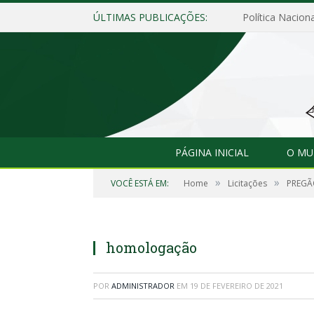
ÚLTIMAS PUBLICAÇÕES:
Política Naciona
PÁGINA INICIAL
O MU
»
»
VOCÊ ESTÁ EM:
Home
Licitações
PREGÃ
homologação
POR
ADMINISTRADOR
EM
19 DE FEVEREIRO DE 2021