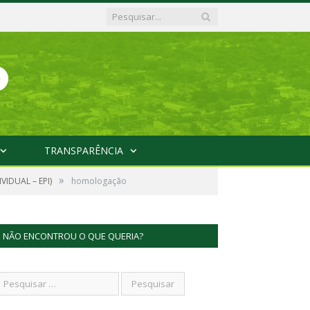
TRANSPARÊNCIA
»
IDUAL – EPI)
homologação
NÃO ENCONTROU O QUE QUERIA?