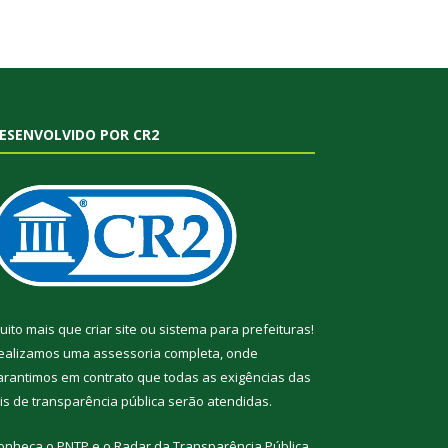
ESENVOLVIDO POR CR2
uito mais que
criar site
ou
sistema para prefeituras
!
ealizamos uma
assessoria
completa, onde
arantimos em contrato que todas as exigências das
eis de transparência pública
serão atendidas.
onheça o
PNTP
e o
Radar da Transparência Pública