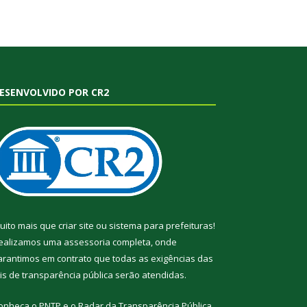
ESENVOLVIDO POR CR2
uito mais que
criar site
ou
sistema para prefeituras
!
ealizamos uma
assessoria
completa, onde
arantimos em contrato que todas as exigências das
eis de transparência pública
serão atendidas.
onheça o
PNTP
e o
Radar da Transparência Pública