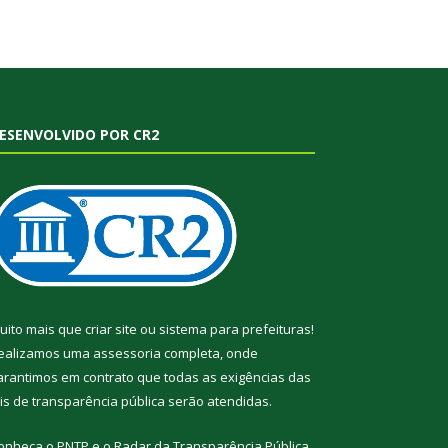
ESENVOLVIDO POR CR2
uito mais que
criar site
ou
sistema para prefeituras
!
ealizamos uma
assessoria
completa, onde
arantimos em contrato que todas as exigências das
eis de transparência pública
serão atendidas.
onheça o
PNTP
e o
Radar da Transparência Pública