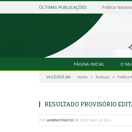
ÚLTIMAS PUBLICAÇÕES:
Política Naciona
PÁGINA INICIAL
O MU
»
»
VOCÊ ESTÁ EM:
Home
Notícias
Política 
RESULTADO PROVISÓRIO EDIT
POR
ADMINISTRADOR
EM
18 DE MAIO DE 2026