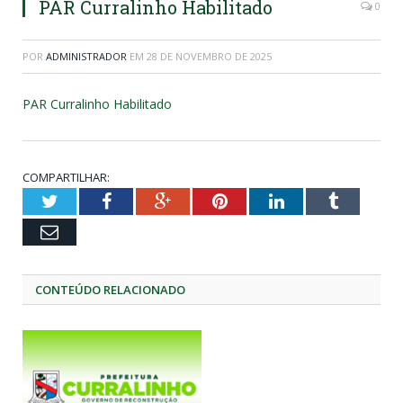
PAR Curralinho Habilitado
0
POR
ADMINISTRADOR
EM
28 DE NOVEMBRO DE 2025
PAR Curralinho Habilitado
COMPARTILHAR:
Twitter
Facebook
Google+
Pinterest
LinkedIn
Tumblr
Email
CONTEÚDO RELACIONADO