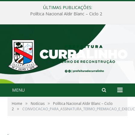
ÚLTIMAS PUBLICAÇÕES:
Política Nacional Aldir Blanc – Ciclo 2
MENU
»
»
Home
Notícias
Política Nacional Aldir Blanc – Ciclo
»
2
CONVOCACAO_PARA_ASSINATURA_TERMO_PREMIACAO_E_EXECUCA