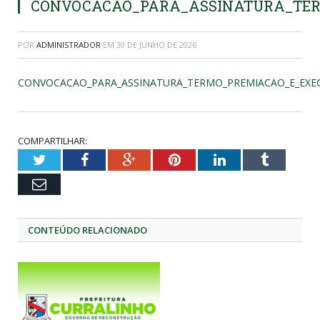
CONVOCACAO_PARA_ASSINATURA_TERM
POR
ADMINISTRADOR
EM
30 DE JUNHO DE 2026
CONVOCACAO_PARA_ASSINATURA_TERMO_PREMIACAO_E_EXECU
COMPARTILHAR:
Twitter
Facebook
Google+
Pinterest
LinkedIn
Tumblr
Email
CONTEÚDO RELACIONADO