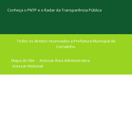
Conheça o
PNTP
e o
Radar da Transparência Pública
Todos os direitos reservados a Prefeitura Municipal de
Curralinho.
Mapa do Site
Acessar Área Administrativa
Acessar Webmail