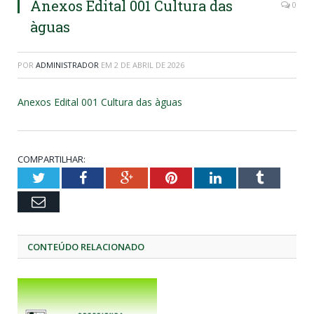
Anexos Edital 001 Cultura das
0
àguas
POR
ADMINISTRADOR
EM
2 DE ABRIL DE 2026
Anexos Edital 001 Cultura das àguas
COMPARTILHAR:
Twitter
Facebook
Google+
Pinterest
LinkedIn
Tumblr
Email
CONTEÚDO RELACIONADO