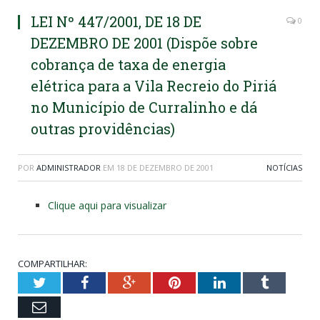
LEI Nº 447/2001, DE 18 DE
0
DEZEMBRO DE 2001 (Dispõe sobre
cobrança de taxa de energia
elétrica para a Vila Recreio do Piriá
no Município de Curralinho e dá
outras providências)
POR
ADMINISTRADOR
EM
18 DE DEZEMBRO DE 2001
NOTÍCIAS
Clique aqui para visualizar
COMPARTILHAR:
Twitter
Facebook
Google+
Pinterest
LinkedIn
Tumblr
Email