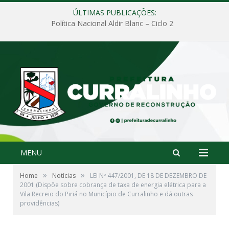
ÚLTIMAS PUBLICAÇÕES:
Política Nacional Aldir Blanc – Ciclo 2
MENU
»
»
Home
Notícias
LEI Nº 447/2001, DE 18 DE DEZEMBRO DE
2001 (Dispõe sobre cobrança de taxa de energia elétrica para a
Vila Recreio do Piriá no Município de Curralinho e dá outras
providências)