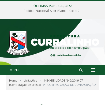
ÚLTIMAS PUBLICAÇÕES:
Política Nacional Aldir Blanc – Ciclo 2
MENU
»
»
Home
Licitações
INEXIGIBILIDADE Nº 6/2019-07
»
(Contratação de artista)
COMPROVAÇÃO-DE-CONSAGRAÇÃO