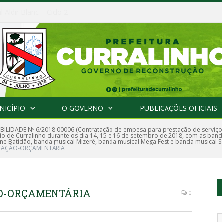
al Aldir Blanc – PNAB
NICÍPIO
O GOVERNO
PUBLICAÇÕES OFICIAIS
IBILIDADE Nº 6/2018-00006 (Contratação de empesa para prestação de serviço
ípio de Curralinho durante os dia 14, 15 e 16 de setembro de 2018, com as ban
ane Batidão, banda musical Mizerê, banda musical Mega Fest e banda musical 
UAÇÃO-ORÇAMENTÁRIA
O-ORÇAMENTÁRIA
0