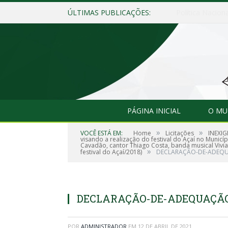
ÚLTIMAS PUBLICAÇÕES:
Política Nacion
PÁGINA INICIAL
O MU
»
»
VOCÊ ESTÁ EM:
Home
Licitações
INEXIG
visando a realização do festival do Açaí no Munic
Cavadão, cantor Thiago Costa, banda musical Vivi
»
festival do Açaí/2018)
DECLARAÇÃO-DE-ADEQ
DECLARAÇÃO-DE-ADEQUAÇÃ
POR
ADMINISTRADOR
EM
12 DE ABRIL DE 2021