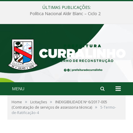
ÚLTIMAS PUBLICAÇÕES:
Política Nacional Aldir Blanc – Ciclo 2
MENU
»
»
Home
Licitações
INEXIGIBILIDADE Nº 6/2017-005
»
(Contratação de serviços de assessoria técnica)
5-Termo-
de-Ratificação-4