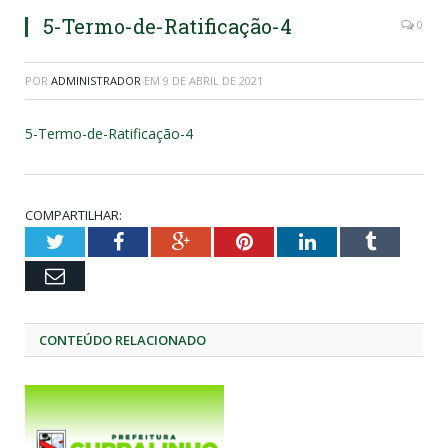
5-Termo-de-Ratificação-4
0
POR
ADMINISTRADOR
EM
9 DE ABRIL DE 2021
5-Termo-de-Ratificação-4
COMPARTILHAR:
Twitter
Facebook
Google+
Pinterest
LinkedIn
Tumblr
Email
CONTEÚDO RELACIONADO