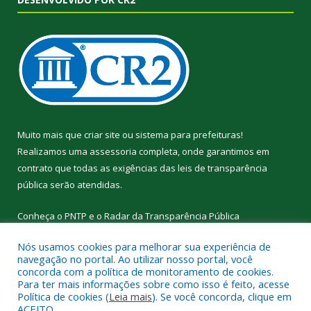
Muito mais que
criar site
ou
sistema para prefeituras
!
Realizamos uma
assessoria
completa, onde garantimos em
contrato que todas as exigências das
leis de transparência
pública
serão atendidas.
Conheça o
PNTP
e o
Radar da Transparência Pública
Nós usamos cookies para melhorar sua experiência de
navegação no portal. Ao utilizar nosso portal, você
concorda com a política de monitoramento de cookies.
Para ter mais informações sobre como isso é feito, acesse
Todos os direitos reservados a Prefeitura Municipal de
Política de cookies (
Leia mais
). Se você concorda, clique em
Curralinho.
ACEITO.