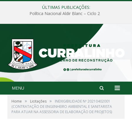
ÚLTIMAS PUBLICAÇÕES:
Política Nacional Aldir Blanc – Ciclo 2
MENU
»
»
Home
Licitações
INEXIGIBILIDADE Nº 20210402001
(CONTRATAÇÃO DE ENGENHEIRO AMBIENTAL E SANITARISTA
PARA ATUAR NA ASSESSORIA DE ELABORAÇÃO DE PROJETOS)