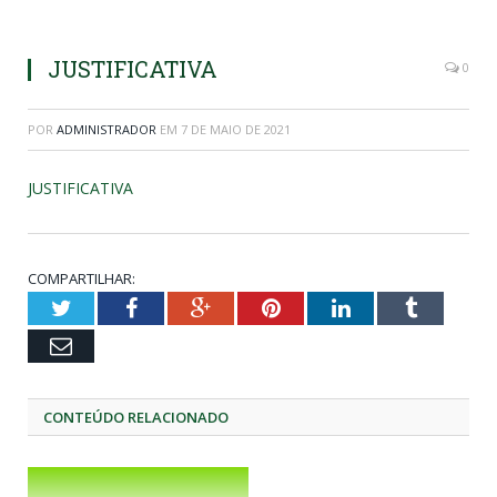
JUSTIFICATIVA
0
POR
ADMINISTRADOR
EM
7 DE MAIO DE 2021
JUSTIFICATIVA
COMPARTILHAR:
Twitter
Facebook
Google+
Pinterest
LinkedIn
Tumblr
Email
CONTEÚDO RELACIONADO