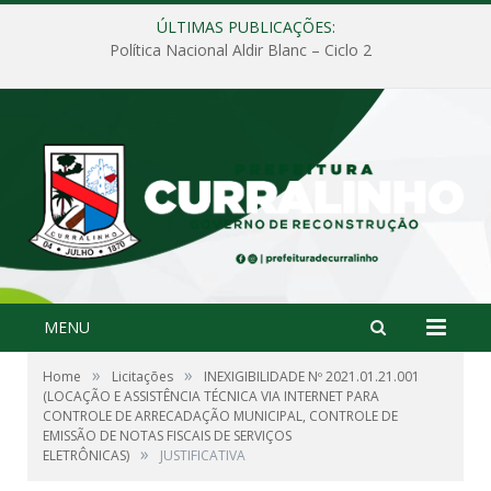
ÚLTIMAS PUBLICAÇÕES:
Política Nacional Aldir Blanc – Ciclo 2
MENU
»
»
Home
Licitações
INEXIGIBILIDADE Nº 2021.01.21.001
(LOCAÇÃO E ASSISTÊNCIA TÉCNICA VIA INTERNET PARA
CONTROLE DE ARRECADAÇÃO MUNICIPAL, CONTROLE DE
EMISSÃO DE NOTAS FISCAIS DE SERVIÇOS
»
ELETRÔNICAS)
JUSTIFICATIVA