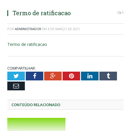
Termo de ratificacao
0
POR
ADMINISTRADOR
EM
4 DE MARÇO DE 2021
Termo de ratificacao
COMPARTILHAR:
Twitter
Facebook
Google+
Pinterest
LinkedIn
Tumblr
Email
CONTEÚDO RELACIONADO