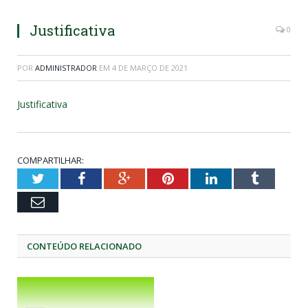
Justificativa
0
POR
ADMINISTRADOR
EM
4 DE MARÇO DE 2021
Justificativa
COMPARTILHAR:
Twitter
Facebook
Google+
Pinterest
LinkedIn
Tumblr
Email
CONTEÚDO RELACIONADO