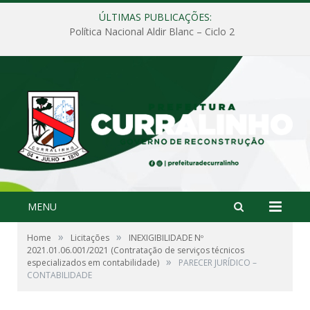
ÚLTIMAS PUBLICAÇÕES:
Política Nacional Aldir Blanc – Ciclo 2
MENU
»
»
Home
Licitações
INEXIGIBILIDADE Nº
2021.01.06.001/2021 (Contratação de serviços técnicos
»
especializados em contabilidade)
PARECER JURÍDICO –
CONTABILIDADE