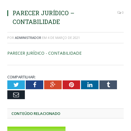
PARECER JURÍDICO –
0
CONTABILIDADE
POR
ADMINISTRADOR
EM
4 DE MARÇO DE 2021
PARECER JURÍDICO - CONTABILIDADE
COMPARTILHAR:
Twitter
Facebook
Google+
Pinterest
LinkedIn
Tumblr
Email
CONTEÚDO RELACIONADO