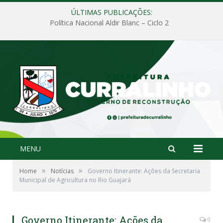
ÚLTIMAS PUBLICAÇÕES:
Política Nacional Aldir Blanc – Ciclo 2
MENU
»
»
Home
Notícias
Governo Itinerante: Ações da Secretaria
Municipal de Agricultura no Rio Guajará
Governo Itinerante: Ações da
0