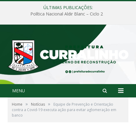
ÚLTIMAS PUBLICAÇÕES:
Política Nacional Aldir Blanc – Ciclo 2
MENU
»
»
Home
Notícias
Equipe de Prevenção e Orientação
contra a Covid-19 executa ação para evitar aglomeração em
banco