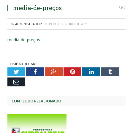
media-de-preços
0
POR
ADMINISTRADOR
EM
19 DE FEVEREIRO DE 2021
media-de-preços
COMPARTILHAR:
Twitter
Facebook
Google+
Pinterest
LinkedIn
Tumblr
Email
CONTEÚDO RELACIONADO