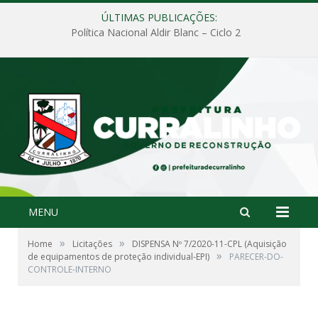
ÚLTIMAS PUBLICAÇÕES:
Política Nacional Aldir Blanc – Ciclo 2
MENU
»
»
Home
Licitações
DISPENSA Nº 7/2020-11-CPL (Aquisição
»
de equipamentos de proteção individual-EPI)
PARECER-DO-
CONTROLE-INTERNO