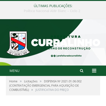
ÚLTIMAS PUBLICAÇÕES:
Política Nacional Aldir Blanc – PNAB
MENU
»
»
Home
Licitações
DISPENSA Nº 2021.01.06.002
(CONTRATAÇÃO EMERGENCIAL PARA AQUISIÇÃO DE
»
COMBUSTÍVEL)
JUSTIFICATIVA DO PREÇO