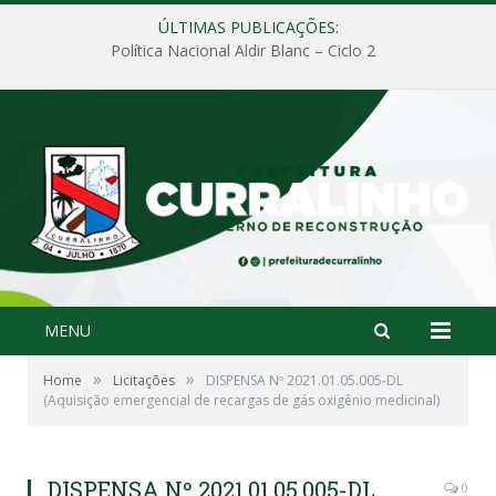
ÚLTIMAS PUBLICAÇÕES:
Política Nacional Aldir Blanc – Ciclo 2
MENU
»
»
Home
Licitações
DISPENSA Nº 2021.01.05.005-DL
(Aquisição emergencial de recargas de gás oxigênio medicinal)
DISPENSA Nº 2021.01.05.005-DL
0