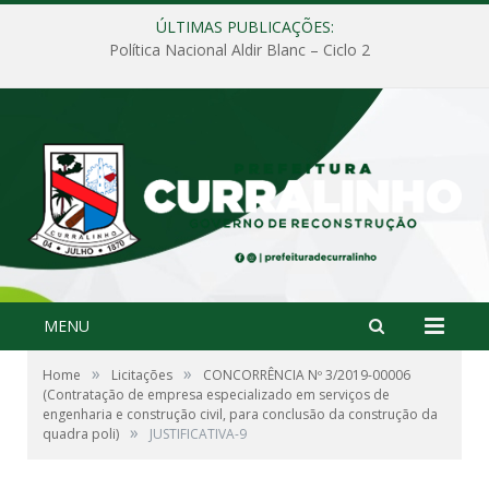
ÚLTIMAS PUBLICAÇÕES:
Política Nacional Aldir Blanc – Ciclo 2
MENU
»
»
Home
Licitações
CONCORRÊNCIA Nº 3/2019-00006
(Contratação de empresa especializado em serviços de
engenharia e construção civil, para conclusão da construção da
»
quadra poli)
JUSTIFICATIVA-9