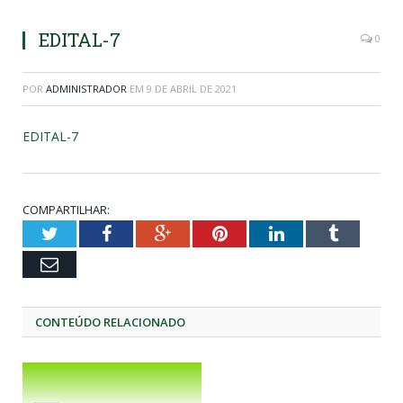
EDITAL-7
0
POR
ADMINISTRADOR
EM
9 DE ABRIL DE 2021
EDITAL-7
COMPARTILHAR:
Twitter
Facebook
Google+
Pinterest
LinkedIn
Tumblr
Email
CONTEÚDO RELACIONADO