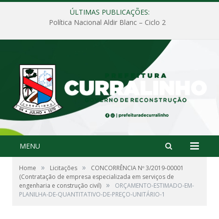
ÚLTIMAS PUBLICAÇÕES:
Política Nacional Aldir Blanc – Ciclo 2
MENU
»
»
Home
Licitações
CONCORRÊNCIA Nº 3/2019-00001
(Contratação de empresa especializada em serviços de
»
engenharia e construção civil)
ORÇAMENTO-ESTIMADO-EM-
PLANILHA-DE-QUANTITATIVO-DE-PREÇO-UNITÁRIO-1