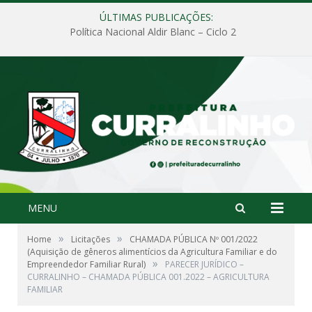
ÚLTIMAS PUBLICAÇÕES:
Política Nacional Aldir Blanc – Ciclo 2
MENU
»
»
Home
Licitações
CHAMADA PÚBLICA Nº 001/2022
(Aquisição de gêneros alimentícios da Agricultura Familiar e do
»
Empreendedor Familiar Rural)
PARECER JURÍDICO –
CURRALINHO – CHAMADA PÚBLICA 001.2022 – AGRICULTURA
FAMILIAR