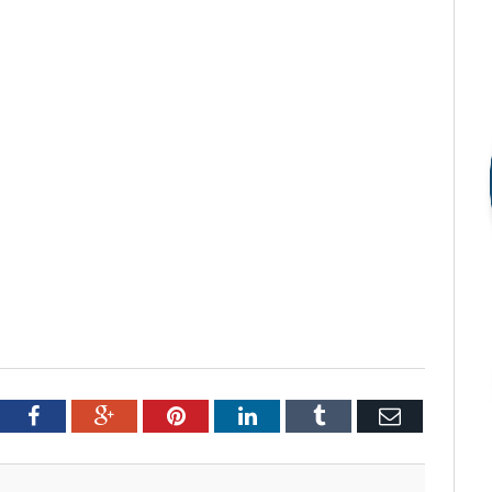
tter
Facebook
Google+
Pinterest
LinkedIn
Tumblr
Email