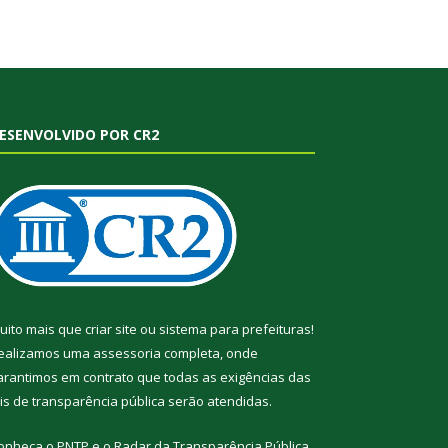
ESENVOLVIDO POR CR2
uito mais que
criar site
ou
sistema para prefeituras
!
ealizamos uma
assessoria
completa, onde
arantimos em contrato que todas as exigências das
eis de transparência pública
serão atendidas.
onheça o
PNTP
e o
Radar da Transparência Pública