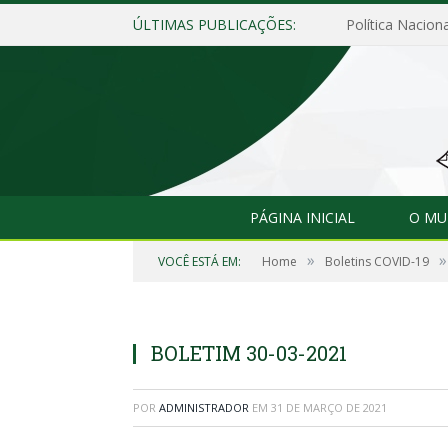
ÚLTIMAS PUBLICAÇÕES:
Política Naciona
PÁGINA INICIAL
O MU
»
»
VOCÊ ESTÁ EM:
Home
Boletins COVID-19
BOLETIM 30-03-2021
POR
ADMINISTRADOR
EM
31 DE MARÇO DE 2021