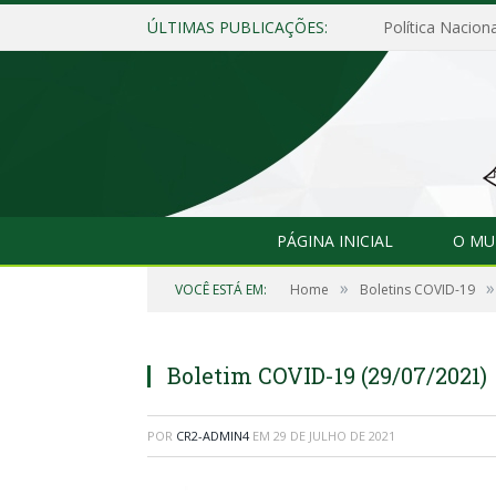
ÚLTIMAS PUBLICAÇÕES:
Política Naciona
PÁGINA INICIAL
O MU
»
»
VOCÊ ESTÁ EM:
Home
Boletins COVID-19
Boletim COVID-19 (29/07/2021)
POR
CR2-ADMIN4
EM
29 DE JULHO DE 2021