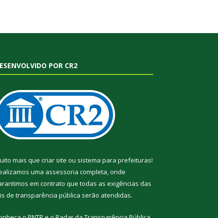
ESENVOLVIDO POR CR2
uito mais que
criar site
ou
sistema para prefeituras
!
ealizamos uma
assessoria
completa, onde
arantimos em contrato que todas as exigências das
eis de transparência pública
serão atendidas.
onheça o
PNTP
e o
Radar da Transparência Pública