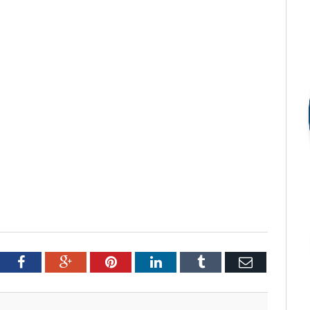
tter
Facebook
Google+
Pinterest
LinkedIn
Tumblr
Email