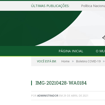
ÚLTIMAS PUBLICAÇÕES:
Política Naciona
PÁGINA INICIAL
O MU
»
»
VOCÊ ESTÁ EM:
Home
Boletins COVID-19
IMG-20210428-WA0184
POR
ADMINISTRADOR
EM
29 DE ABRIL DE 2021