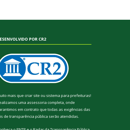
ESENVOLVIDO POR CR2
uito mais que
criar site
ou
sistema para prefeituras
!
ealizamos uma
assessoria
completa, onde
arantimos em contrato que todas as exigências das
eis de transparência pública
serão atendidas.
onheça o
PNTP
e o
Radar da Transparência Pública