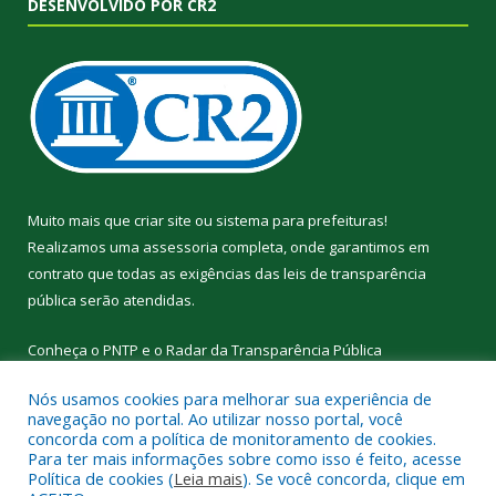
DESENVOLVIDO POR CR2
Muito mais que
criar site
ou
sistema para prefeituras
!
Realizamos uma
assessoria
completa, onde garantimos em
contrato que todas as exigências das
leis de transparência
pública
serão atendidas.
Conheça o
PNTP
e o
Radar da Transparência Pública
Nós usamos cookies para melhorar sua experiência de
navegação no portal. Ao utilizar nosso portal, você
concorda com a política de monitoramento de cookies.
Para ter mais informações sobre como isso é feito, acesse
Todos os direitos reservados a Prefeitura Municipal de
Política de cookies (
Leia mais
). Se você concorda, clique em
Curralinho.