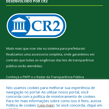
DESENVOLVIDO POR CR2
Muito mais que
criar site
ou
sistema para prefeituras
!
Realizamos uma
assessoria
completa, onde garantimos em
contrato que todas as exigências das
leis de transparência
pública
serão atendidas.
Conheça o
PNTP
e o
Radar da Transparência Pública
Nós usamos cookies para melhorar sua experiência de
navegação no portal. Ao utilizar nosso portal, você
concorda com a política de monitoramento de cookies.
Para ter mais informações sobre como isso é feito, acesse
Todos os direitos reservados a Prefeitura Municipal de
Política de cookies (
Leia mais
). Se você concorda, clique em
Curralinho.