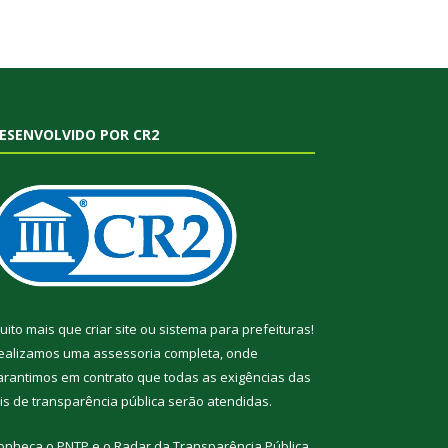
ESENVOLVIDO POR CR2
uito mais que
criar site
ou
sistema para prefeituras
!
ealizamos uma
assessoria
completa, onde
arantimos em contrato que todas as exigências das
eis de transparência pública
serão atendidas.
onheça o
PNTP
e o
Radar da Transparência Pública