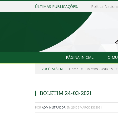
ÚLTIMAS PUBLICAÇÕES:
Política Naciona
PÁGINA INICIAL
O MU
»
»
VOCÊ ESTÁ EM:
Home
Boletins COVID-19
BOLETIM 24-03-2021
POR
ADMINISTRADOR
EM
25 DE MARÇO DE 2021