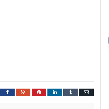
tter
Facebook
Google+
Pinterest
LinkedIn
Tumblr
Email