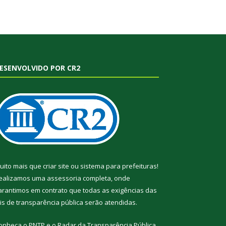
ESENVOLVIDO POR CR2
uito mais que
criar site
ou
sistema para prefeituras
!
ealizamos uma
assessoria
completa, onde
arantimos em contrato que todas as exigências das
eis de transparência pública
serão atendidas.
onheça o
PNTP
e o
Radar da Transparência Pública