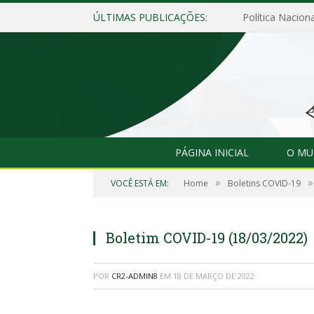
ÚLTIMAS PUBLICAÇÕES:
Política Naciona
PÁGINA INICIAL
O MU
»
»
VOCÊ ESTÁ EM:
Home
Boletins COVID-19
Boletim COVID-19 (18/03/2022)
POR
CR2-ADMIN8
EM
18 DE MARÇO DE 2022