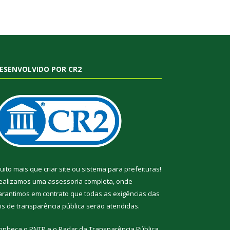
ESENVOLVIDO POR CR2
uito mais que
criar site
ou
sistema para prefeituras
!
ealizamos uma
assessoria
completa, onde
arantimos em contrato que todas as exigências das
eis de transparência pública
serão atendidas.
onheça o
PNTP
e o
Radar da Transparência Pública