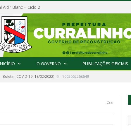
l Aldir Blanc – Ciclo 2
NICÍPIO
O GOVERNO
PUBLICAÇÕES OFICIAIS
»
Boletim COVID-19 (18/02/2022)
1662662268649
0