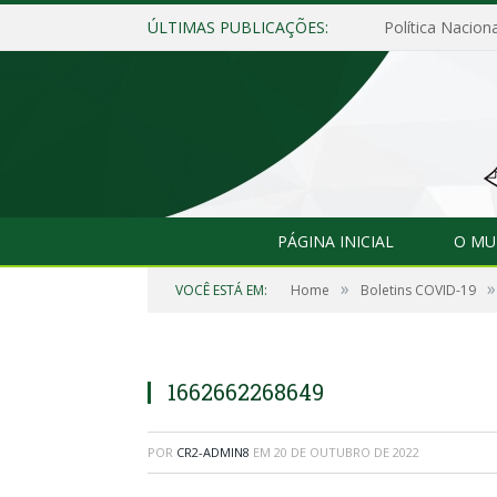
ÚLTIMAS PUBLICAÇÕES:
Política Naciona
PÁGINA INICIAL
O MU
»
»
VOCÊ ESTÁ EM:
Home
Boletins COVID-19
1662662268649
POR
CR2-ADMIN8
EM
20 DE OUTUBRO DE 2022