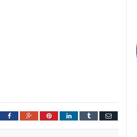
tter
Facebook
Google+
Pinterest
LinkedIn
Tumblr
Email