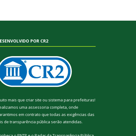
ESENVOLVIDO POR CR2
uito mais que
criar site
ou
sistema para prefeituras
!
ealizamos uma
assessoria
completa, onde
arantimos em contrato que todas as exigências das
eis de transparência pública
serão atendidas.
onheça o
PNTP
e o
Radar da Transparência Pública