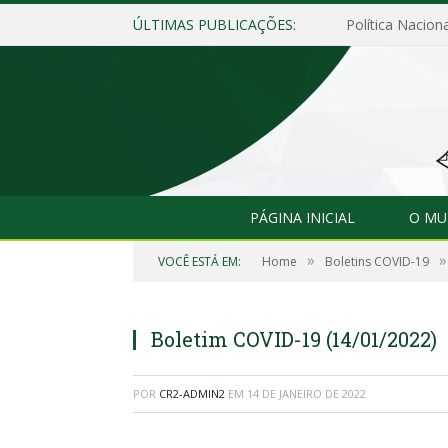
ÚLTIMAS PUBLICAÇÕES:
Política Naciona
PÁGINA INICIAL
O MU
»
»
VOCÊ ESTÁ EM:
Home
Boletins COVID-19
Boletim COVID-19 (14/01/2022)
POR
CR2-ADMIN2
EM
14 DE JANEIRO DE 2022