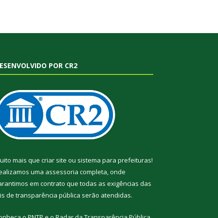
ESENVOLVIDO POR CR2
uito mais que
criar site
ou
sistema para prefeituras
!
ealizamos uma
assessoria
completa, onde
arantimos em contrato que todas as exigências das
eis de transparência pública
serão atendidas.
onheça o
PNTP
e o
Radar da Transparência Pública