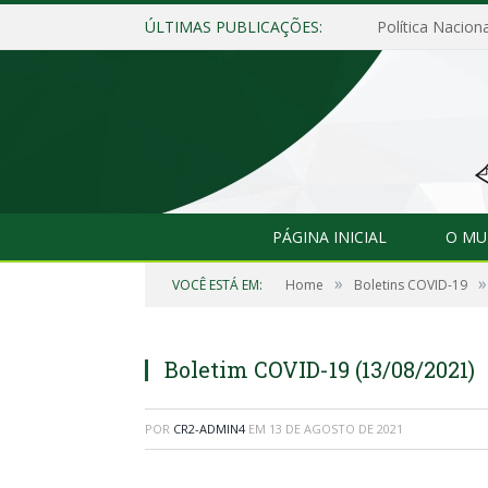
ÚLTIMAS PUBLICAÇÕES:
Política Naciona
PÁGINA INICIAL
O MU
»
»
VOCÊ ESTÁ EM:
Home
Boletins COVID-19
Boletim COVID-19 (13/08/2021)
POR
CR2-ADMIN4
EM
13 DE AGOSTO DE 2021