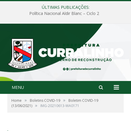
ÚLTIMAS PUBLICAÇÕES:
Política Nacional Aldir Blanc – Ciclo 2
MENU
»
»
Home
Boletins COVID-19
Boletim COVID-19
»
(13/06/2021)
IMG-20210613-WA0171