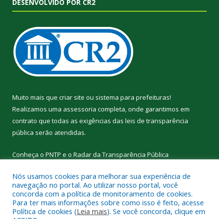
DESENVOLVIDO POR CR2
Muito mais que
criar site
ou
sistema para prefeituras
!
Realizamos uma
assessoria
completa, onde garantimos em
contrato que todas as exigências das
leis de transparência
pública
serão atendidas.
Conheça o
PNTP
e o
Radar da Transparência Pública
Nós usamos cookies para melhorar sua experiência de
navegação no portal. Ao utilizar nosso portal, você
concorda com a política de monitoramento de cookies.
Para ter mais informações sobre como isso é feito, acesse
Todos os direitos reservados a Prefeitura Municipal de
Política de cookies (
Leia mais
). Se você concorda, clique em
Curralinho.