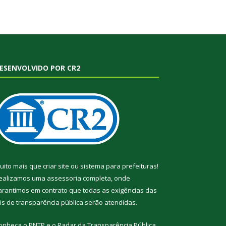
ESENVOLVIDO POR CR2
uito mais que
criar site
ou
sistema para prefeituras
!
ealizamos uma
assessoria
completa, onde
arantimos em contrato que todas as exigências das
eis de transparência pública
serão atendidas.
onheça o
PNTP
e o
Radar da Transparência Pública