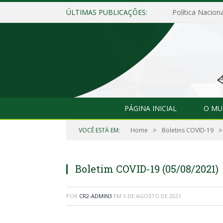
ÚLTIMAS PUBLICAÇÕES:
Política Naciona
PÁGINA INICIAL
O MU
»
»
VOCÊ ESTÁ EM:
Home
Boletins COVID-19
Boletim COVID-19 (05/08/2021)
POR
CR2-ADMIN3
EM
5 DE AGOSTO DE 2021