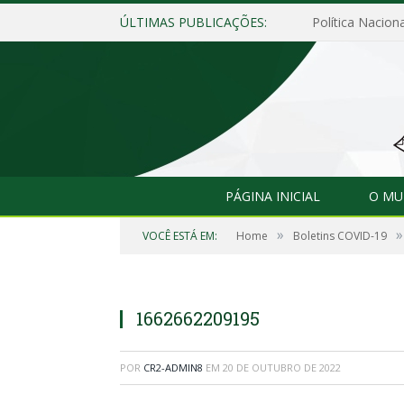
ÚLTIMAS PUBLICAÇÕES:
Política Naciona
PÁGINA INICIAL
O MU
»
»
VOCÊ ESTÁ EM:
Home
Boletins COVID-19
1662662209195
POR
CR2-ADMIN8
EM
20 DE OUTUBRO DE 2022