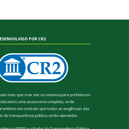
ESENVOLVIDO POR CR2
uito mais que
criar site
ou
sistema para prefeituras
!
ealizamos uma
assessoria
completa, onde
arantimos em contrato que todas as exigências das
eis de transparência pública
serão atendidas.
onheça o
PNTP
e o
Radar da Transparência Pública