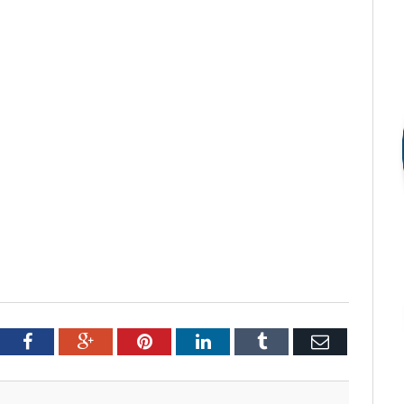
tter
Facebook
Google+
Pinterest
LinkedIn
Tumblr
Email