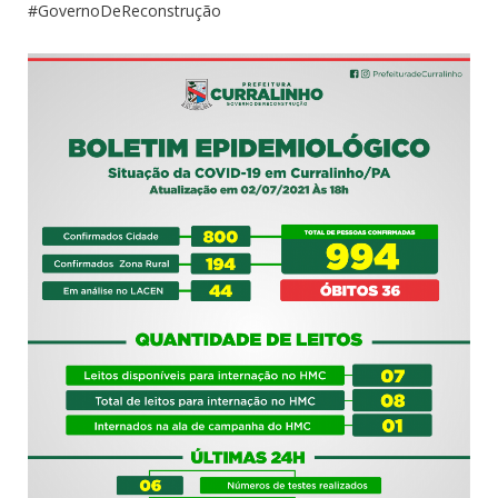
#GovernoDeReconstrução