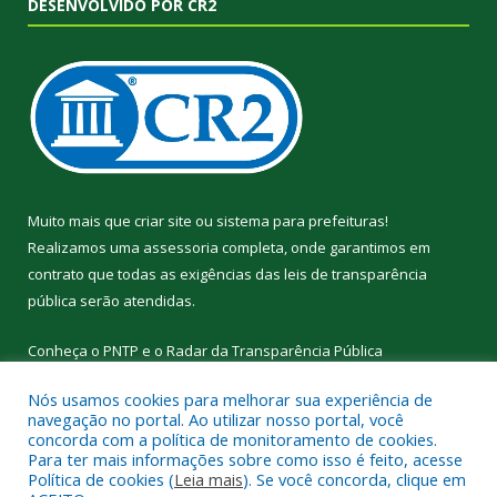
DESENVOLVIDO POR CR2
Muito mais que
criar site
ou
sistema para prefeituras
!
Realizamos uma
assessoria
completa, onde garantimos em
contrato que todas as exigências das
leis de transparência
pública
serão atendidas.
Conheça o
PNTP
e o
Radar da Transparência Pública
Nós usamos cookies para melhorar sua experiência de
navegação no portal. Ao utilizar nosso portal, você
concorda com a política de monitoramento de cookies.
Para ter mais informações sobre como isso é feito, acesse
Todos os direitos reservados a Prefeitura Municipal de
Política de cookies (
Leia mais
). Se você concorda, clique em
Curralinho.